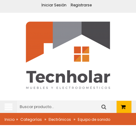
Iniciar Sesión
Registrarse
»
»
»
Inicio
Categorías
Electrónicos
Equipo de sonido