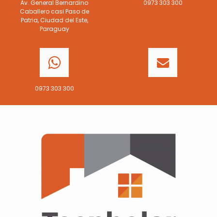
Av. General Bernardino
0973 303 300
Caballero casi Paso de
Patria, Ciudad del Este,
Paraguay
0973 303 300