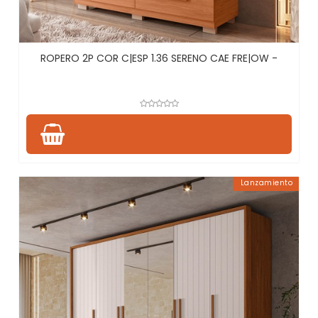
ROPERO 2P COR C|ESP 1.36 SERENO CAE FRE|OW -
Lanzamiento