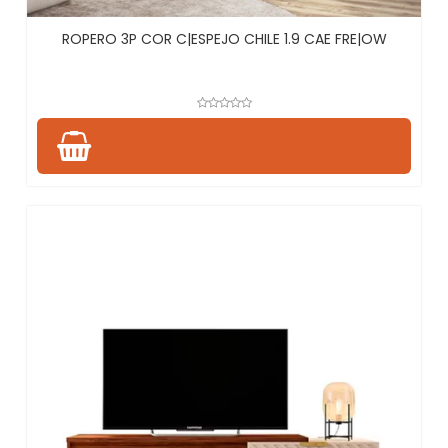
ROPERO 3P COR C|ESPEJO CHILE 1.9 CAE FRE|OW