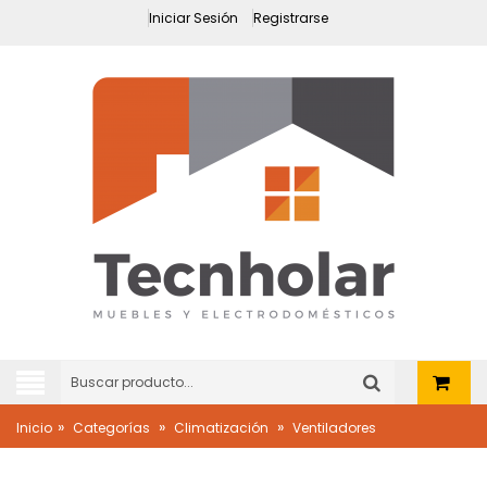
Iniciar Sesión
Registrarse
»
»
»
Inicio
Categorías
Climatización
Ventiladores