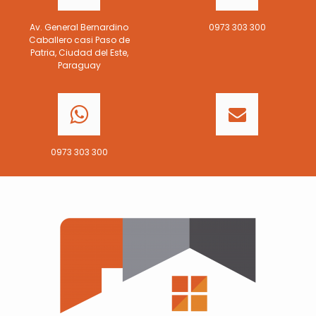
Av. General Bernardino
0973 303 300
Caballero casi Paso de
Patria, Ciudad del Este,
Paraguay
0973 303 300