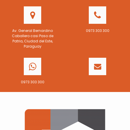
Av. General Bernardino
0973 303 300
Caballero casi Paso de
Patria, Ciudad del Este,
Paraguay
0973 303 300