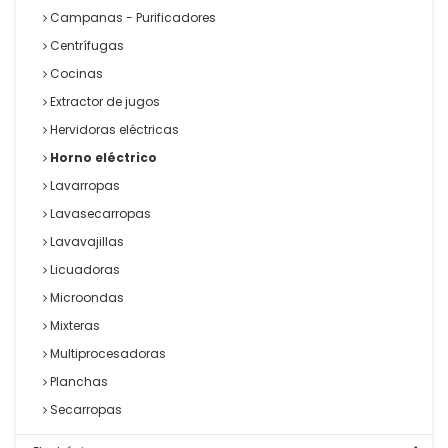
Campanas - Purificadores
Centrífugas
Cocinas
Extractor de jugos
Hervidoras eléctricas
Horno eléctrico
Lavarropas
Lavasecarropas
Lavavajillas
Licuadoras
Microondas
Mixteras
Multiprocesadoras
Planchas
Secarropas