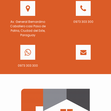
Av. General Bernardino
0973 303 300
Caballero casi Paso de
Patria, Ciudad del Este,
Paraguay
0973 303 300