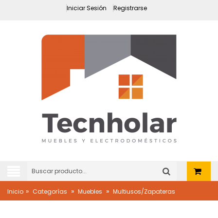
Iniciar Sesión
Registrarse
»
»
»
Inicio
Categorías
Muebles
Multiusos/Zapateras